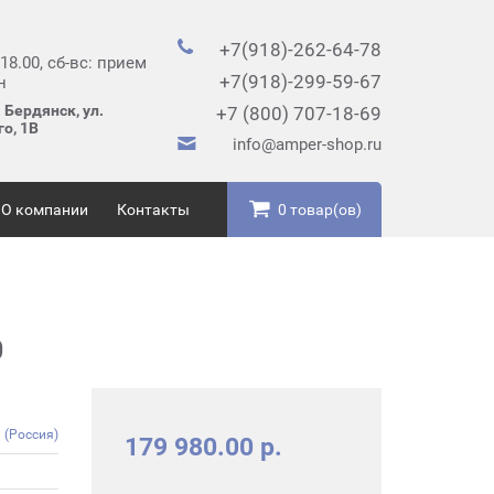
+7(918)-262-64-78
 18.00, сб-вс: прием
+7(918)-299-59-67
н
 Бердянск, ул.
+7 (800) 707-18-69
о, 1В
info@amper-shop.ru
О компании
Контакты
0 товар(ов)
0
 (Россия)
179 980.00 р.