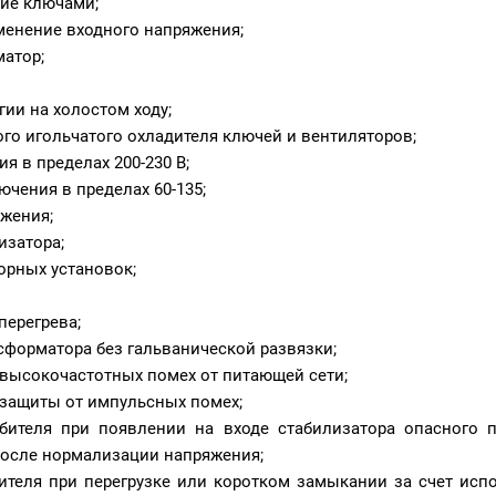
ие ключами;
менение входного напряжения;
атор;
гии на холостом ходу;
го игольчатого охладителя ключей и вентиляторов;
 в пределах 200-230 В;
чения в пределах 60-135;
яжения;
изатора;
орных установок;
перегрева;
сформатора без гальванической развязки;
 высокочастотных помех от питающей сети;
 защиты от импульсных помех;
ребителя при появлении на входе стабилизатора опасного
после нормализации напряжения;
бителя при перегрузке или коротком замыкании за счет исп