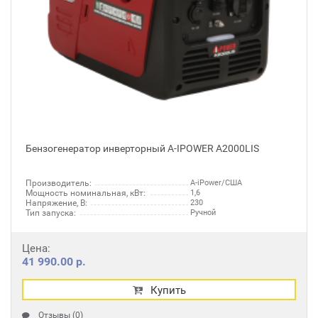
Бензогенератор инверторный A-IPOWER A2000LIS
Производитель:
A-iPower/США
Мощность номинальная, кВт:
1,6
Напряжение, В:
230
Тип запуска:
Ручной
Цена:
41 990.00 р.
Купить
Отзывы (0)