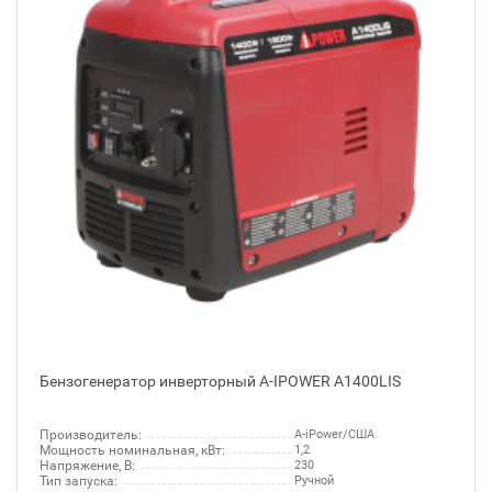
Бензогенератор инверторный A-IPOWER A1400LIS
Производитель:
A-iPower/США
Мощность номинальная, кВт:
1,2
Напряжение, В:
230
Тип запуска:
Ручной