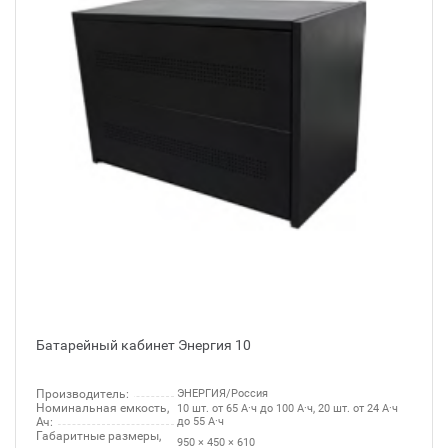
Батарейный кабинет Энергия 10
Производитель:
ЭНЕРГИЯ/Россия
Номинальная емкость,
10 шт. от 65 А·ч до 100 А·ч, 20 шт. от 24 А·ч
Ач:
до 55 А·ч
Габаритные размеры,
950 × 450 × 610