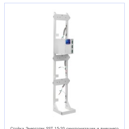
Стойка Энерготех SST 15-20 синхронизации и внешнего