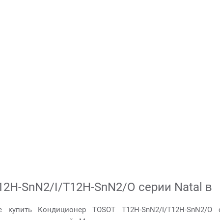
2H-SnN2/I/T12H-SnN2/O серии Natal в
е купить Кондиционер TOSOT T12H-SnN2/I/T12H-SnN2/O