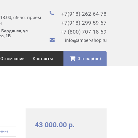
+7(918)-262-64-78
 18.00, сб-вс: прием
+7(918)-299-59-67
н
 Бердянск, ул.
+7 (800) 707-18-69
о, 1В
info@amper-shop.ru
О компании
Контакты
0 товар(ов)
43 000.00 р.
дение