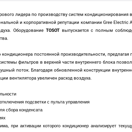
рового лидера по производству систем кондиционирования 
альной и корпоративной репутации компании Gree Electric Appl
здуха. Оборудование
TOSOT
выпускается с полным соблюде
тва.
о кондиционера постоянной производительности, предлагая 
истемы фильтров в верхней части внутреннего блока позвол
шный поток. Благодаря обновленной конструкции внутренне
кции вентилятора увеличен расход воздуха.
ельности
отключения подсветки с пульта управления
для сбора конденсата
иях
жима, при активации которого кондиционер анализирует теку