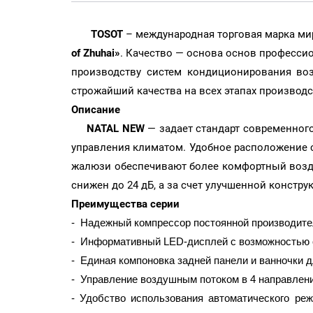
TOSOT
– международная торговая марка ми
of Zhuhai»
. Качество — основа основ профессион
производству систем кондиционирования во
строжайший качества на всех этапах производс
Описание
NATAL NEW
— задает стандарт современног
управления климатом. Удобное расположение с
жалюзи обеспечивают более комфортный возду
снижен до 24 дБ, а за счет улучшенной констру
Преимущества серии
- Надежный компрессор постоянной производит
- Информативный LED-дисплей с возможностью 
- Единая компоновка задней панели и ванночки 
- Управление воздушным потоком в 4 направлен
- Удобство использования автоматического ре